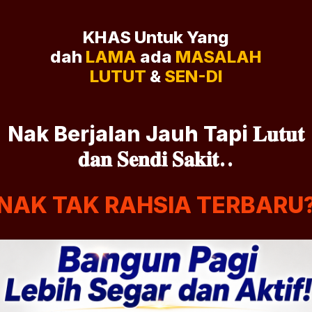
KHAS Untuk Yang
dah
LAMA
ada
MASALAH
LUTUT
&
SEN-DI
Nak Berjalan Jauh Tapi 𝐋𝐮𝐭𝐮𝐭
𝐝𝐚𝐧 𝐒𝐞𝐧𝐝𝐢 𝐒𝐚𝐤𝐢𝐭..
NAK TAK RAHSIA TERBARU