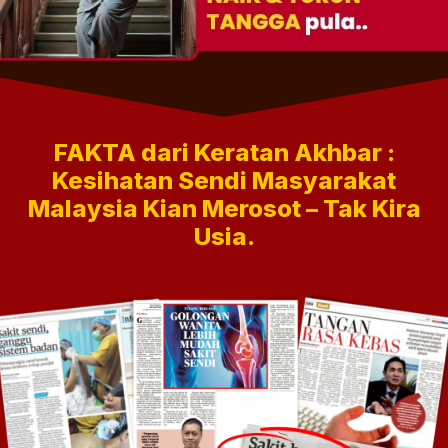
FAKTA dari Keratan Akhbar :
Kesihatan Sendi Masyarakat
Malaysia ‍Kian Merosot – Tak Kira
Usia.