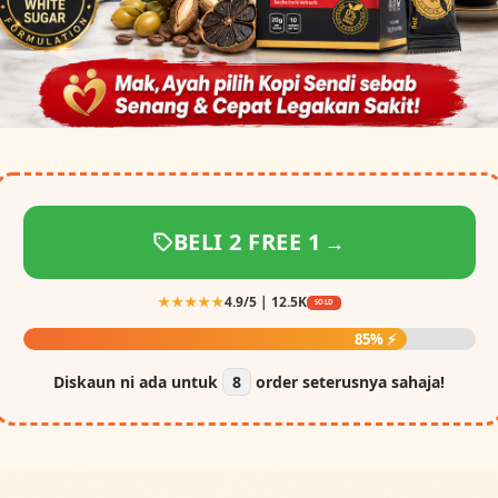
BELI 2 FREE 1
→
★★★★★
4.9/5 | 12.5K
SOLD
85% ⚡
Diskaun ni ada untuk
8
order seterusnya sahaja!